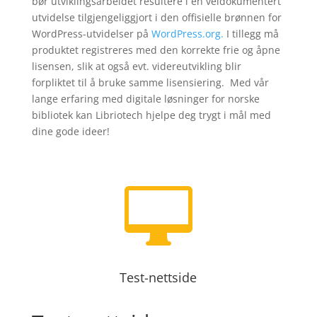
bør utviklingsarbeidet resultere i en veldokumentert
utvidelse tilgjengeliggjort i den offisielle brønnen for
WordPress-utvidelser på
WordPress.org.
I tillegg må
produktet registreres med den korrekte frie og åpne
lisensen, slik at også evt. videreutvikling blir
forpliktet til å bruke samme lisensiering. Med vår
lange erfaring med digitale løsninger for norske
bibliotek kan Libriotech hjelpe deg trygt i mål med
dine gode ideer!

Test-nettside