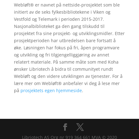
Webløft® er navnet på nettside-prosjektet som ble
initiert av de seks fylkesbibliotekene i Viken og
Vestfold og Telemark i perioden 2015-2017.
Nasjonalbiblioteket ga den gang tilskudd til
prosjektet fra sine prosjekt- og utviklingsmidler. Etter
prosjektperioden har utbredelsen bare fortsatt å
øke. Løsningen har fokus på fri, åpen programvare
og utvikling og fri tilgjengelliggjøring av annet
relatert materiale. På samme måte som med Koha
ønsker Libriotech å bidra til communityet rundt
Webløft og den videre utviklingen av tjenester. For å
lære mer om Webløft® anbefaler vi deg å lese mer
på
prosjektets egen hjemmeside
.
Libriotech AS Org nr 919 364 661 MVA © 2020