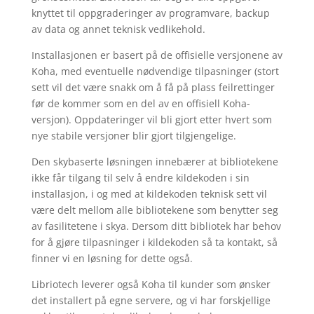
knyttet til oppgraderinger av programvare, backup
av data og annet teknisk vedlikehold.
Installasjonen er basert på de offisielle versjonene av
Koha, med eventuelle nødvendige tilpasninger (stort
sett vil det være snakk om å få på plass feilrettinger
før de kommer som en del av en offisiell Koha-
versjon). Oppdateringer vil bli gjort etter hvert som
nye stabile versjoner blir gjort tilgjengelige.
Den skybaserte løsningen innebærer at bibliotekene
ikke får tilgang til selv å endre kildekoden i sin
installasjon, i og med at kildekoden teknisk sett vil
være delt mellom alle bibliotekene som benytter seg
av fasilitetene i skya. Dersom ditt bibliotek har behov
for å gjøre tilpasninger i kildekoden så ta kontakt, så
finner vi en løsning for dette også.
Libriotech leverer også Koha til kunder som ønsker
det installert på egne servere, og vi har forskjellige