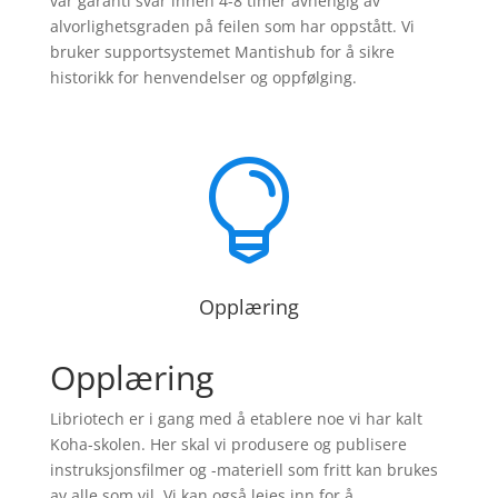
vår garanti svar innen 4-8 timer avhengig av
alvorlighetsgraden på feilen som har oppstått. Vi
bruker supportsystemet Mantishub for å sikre
historikk for henvendelser og oppfølging.

Opplæring
Opplæring
Libriotech er i gang med å etablere noe vi har kalt
Koha-skolen. Her skal vi produsere og publisere
instruksjonsfilmer og -materiell som fritt kan brukes
av alle som vil. Vi kan også leies inn for å