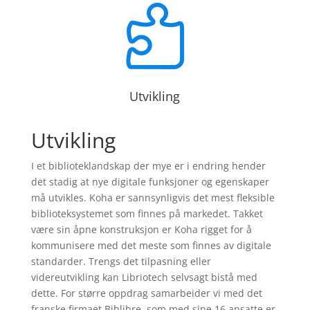

Utvikling
Utvikling
I et biblioteklandskap der mye er i endring hender
det stadig at nye digitale funksjoner og egenskaper
må utvikles. Koha er sannsynligvis det mest fleksible
biblioteksystemet som finnes på markedet. Takket
være sin åpne konstruksjon er Koha rigget for å
kommunisere med det meste som finnes av digitale
standarder. Trengs det tilpasning eller
videreutvikling kan Libriotech selvsagt bistå med
dette. For større oppdrag samarbeider vi med det
franske firmaet Biblibre, som med sine 16 ansatte er