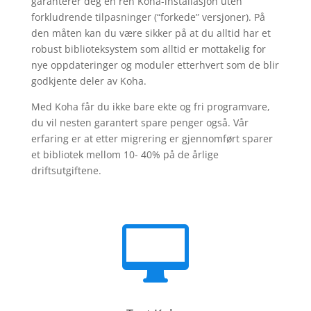
garanterer deg en ren Koha-installasjon uten
forkludrende tilpasninger (“forkede” versjoner). På
den måten kan du være sikker på at du alltid har et
robust biblioteksystem som alltid er mottakelig for
nye oppdateringer og moduler etterhvert som de blir
godkjente deler av Koha.
Med Koha får du ikke bare ekte og fri programvare,
du vil nesten garantert spare penger også. Vår
erfaring er at etter migrering er gjennomført sparer
et bibliotek mellom 10- 40% på de årlige
driftsutgiftene.
